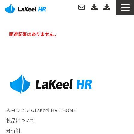
トップ
関連記事はありません。
製品について
機能
分析例
導入事例
サポートについて
人事システムLaKeel HR：HOME
製品について
お役立ち情報
分析例