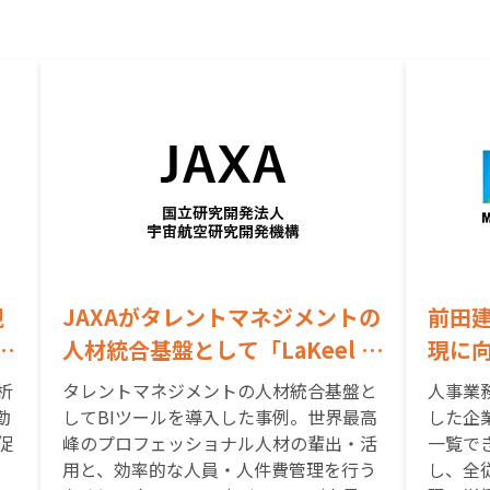
例
視
JAXAがタレントマネジメントの
前田
l
人材統合基盤として「LaKeel B
現に向
ュ
I」を採用～ タレントマネジメン
入～ 
析
タレントマネジメントの人材統合基盤と
人事業
トと人員・人件費管理の効率化
握と
勤
してBIツールを導入した事例。世界最高
した企
促
峰のプロフェッショナル人材の輩出・活
一覧で
を実現 ～
指す 
用と、効率的な人員・人件費管理を行う
し、全