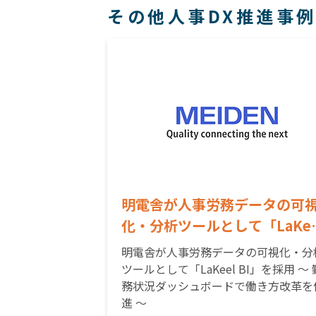
その他人事DX推進事
明電舎が人事労務データの可
化・分析ツールとして「LaKee
BI」を採用～ 勤務状況ダッシ
明電舎が人事労務データの可視化・分
ボードで働き方改革を促進 ～
ツールとして「LaKeel BI」を採用 ～ 
務状況ダッシュボードで働き方改革を
進 ～