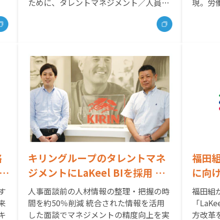
ために、タレントマネジメント／人員・
現。労
人件費管理システムとしてBIを活用。
外労働
略
キリングループのタレントマネ
福田組
ジメントにLaKeel BIを採用 人
に向け
戦
事面談前の人材情報の整理・把
決定
す
人事面談前の人材情報の整理・把握の時
福田組
握の時間を約50％削減 統合され
し、
来
間を約50％削減 統合された情報を活用
「LaK
キ
した面談でマネジメントの精度向上を実
方改革
た情報を活用した面談でマネジ
現す