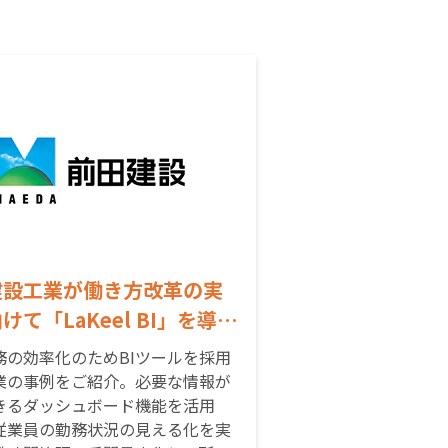
建設工業が働き方改革の実
けて「LaKeel BI」を導
勤務状況のタイムリーな把
務の効率化のためBIツールを採用
人事業務全般の効率化を目
業の事例をご紹介。必要な情報が
きるダッシュボード機能を活用
～
従業員の勤務状況の見える化を実