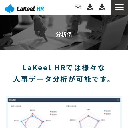
トップ
分析例
製品について
機能
LaKeel HRでは様々な
分析例
人事データ分析が可能です。
導入事例
導入・運用サポート
お役立ち情報