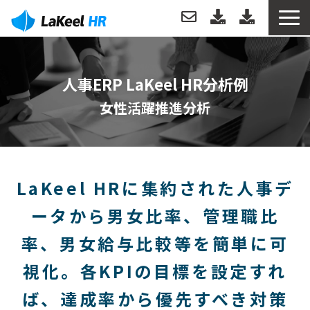
トップ
人事ERP LaKeel HR分析例
製品について
女性活躍推進分析
機能
分析例
LaKeel HRに集約された人事デ
ータから
男女比率、管理職比
導入事例
率、男女給与比較等を簡単に可
導入・運用サポート
視化。
各KPIの目標を設定すれ
お役立ち情報
ば、達成率から優先すべき対策