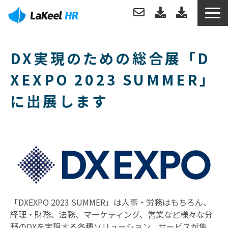
トップ
DX実現のための総合展「D
製品について
XEXPO 2023 SUMMER」
に出展します
機能
分析例
導入事例
導入・運用サポート
「DXEXPO 2023 SUMMER」は人事・労務はもちろん、
経理・財務、法務、マーケティング、営業など様々な分
お役立ち情報
野のDXを実現する各種ソリューション、サービスが集