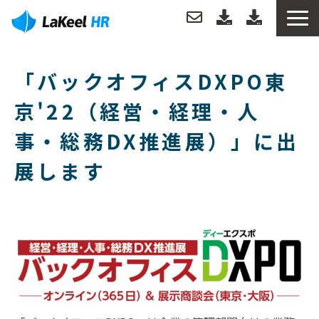
トップ
「バックオフィスDXPO東
製品について
京'22（経営・経理・人
事・総務DX推進展）」に出
機能
展します
分析例
導入事例
導入・運用サポート
お役立ち情報