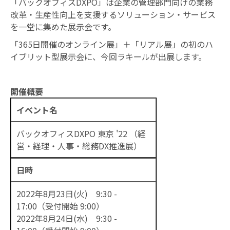
「バックオフィスDXPO」は企業の管理部門向けの業務
改革・⽣産性向上を⽀援するソリューション・サービス
お知らせ
を⼀堂に集めた展⽰会です。
「365日開催のオンライン展」＋「リアル展」の初のハ
イブリット型展示会に、今回ラキールが出展します。
開催概要
イベント名
バックオフィスDXPO 東京 '22 （経
営・経理・人事・総務DX推進展）
日時
2022年8月23日(火) 9:30 -
17:00（受付開始 9:00）
2022年8月24日(水) 9:30 -