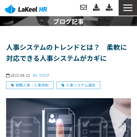
ブログ記事
トップ
製品について
人事システムのトレンドとは？ 柔軟に
対応できる人事システムがカギに
機能
2022-08-22
ブログ
分析例
戦略人事：人事体制
人事システム選定
導入事例
サポートについて
お役立ち情報