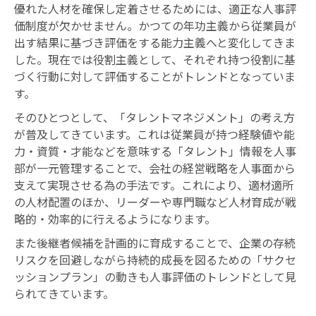
優れた人材を確保し定着させるためには、適正な人事評
価制度が欠かせません。かつての年功主義から従業員が
出す結果に基づき評価をする能力主義へと変化してきま
した。現在では役割主義として、それぞれ持つ役割に基
づく行動に対して評価することがトレンドとなっていま
す。
そのひとつとして、「タレントマネジメント」の考え方
が普及してきています。これは従業員が持つ経験値や能
力・資質・才能などを意味する「タレント」情報を人事
部が一元管理することで、会社の経営戦略を人事面から
支えて実現させる為の手法です。これにより、適材適所
の人材配置のほか、リーダーや専門職など人材育成が戦
略的・効率的に行えるようになります。
また後継者候補を計画的に育成することで、企業の存続
リスクを回避しながら持続的成長を図るための「サクセ
ッションプラン」の動きも人事評価のトレンドとして見
られてきています。