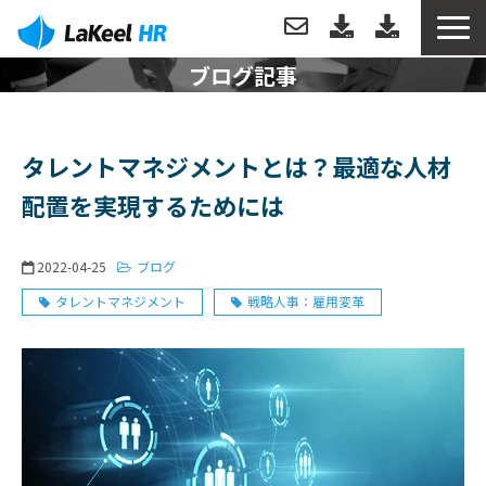
ブログ記事
トップ
製品について
タレントマネジメントとは？最適な人材
配置を実現するためには
機能
2022-04-25
ブログ
分析例
タレントマネジメント
戦略人事：雇用変革
導入事例
導入・運用サポート
お役立ち情報