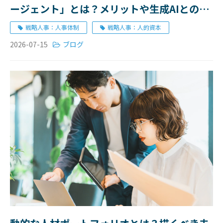
ージェント」とは？メリットや生成AIとの違
い、導入の注意点を解説
戦略人事：人事体制
戦略人事：人的資本
2026-07-15
ブログ