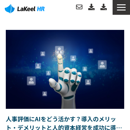
トップ
製品について
機能
分析例
導入事例
サポートについて
人事評価にAIをどう活かす？導入のメリッ
お役立ち情報
ト・デメリットと人的資本経営を成功に導く