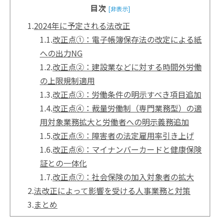
目次
[非表示]
1.
2024年に予定される法改正
1.1.
改正点①：電子帳簿保存法の改定による紙
への出力NG
1.2.
改正点②：建設業などに対する時間外労働
の上限規制適用
1.3.
改正点③：労働条件の明示すべき項目追加
1.4.
改正点④：裁量労働制（専門業務型）の適
用対象業務拡大と労働者への明示義務追加
1.5.
改正点⑤：障害者の法定雇用率引き上げ
1.6.
改正点⑥：マイナンバーカードと健康保険
証との一体化
1.7.
改正点⑦：社会保険の加入対象者の拡大
2.
法改正によって影響を受ける人事業務と対策
3.
まとめ