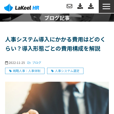
ブログ記事
トップ
製品について
人事システム導入にかかる費用はどのく
らい？導入形態ごとの費用構成を解説
機能
2022-11-25
ブログ
分析例
戦略人事：人事体制
人事システム選定
導入事例
導入・運用サポート
お役立ち情報