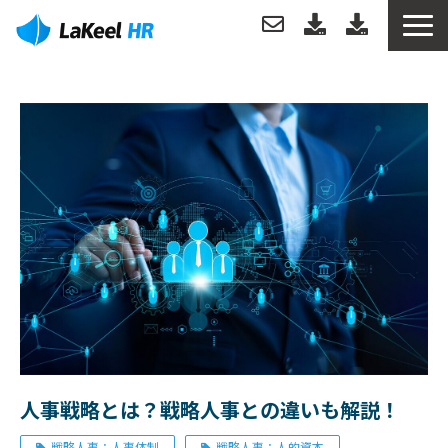
トップ
製品について
機能
分析例
導入事例
サポートについて
人事戦略とは？戦略人事との違いも解説！
お役立ち情報
戦略人事：人事体制
戦略人事：人的資本