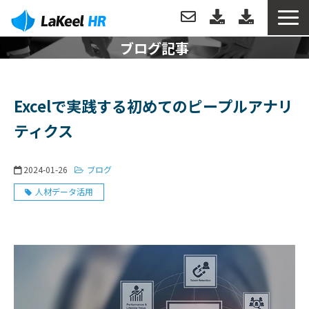
ブログ記事
トップ
製品について
Excelで実践する初めてのピープルアナリ
ティクス
機能
2024-01-26
ブログ
分析例
人材データ活用
導入事例
導入・運用サポート
お役立ち情報