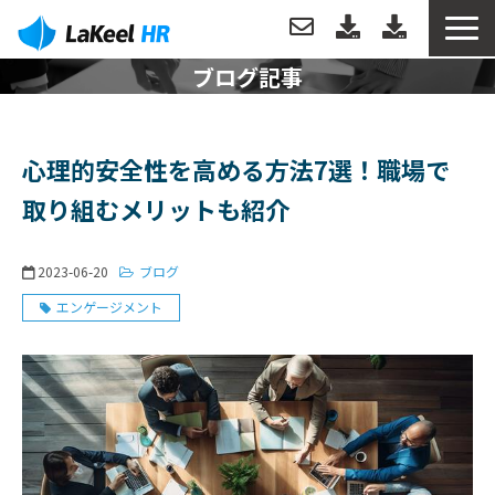
ブログ記事
トップ
製品について
心理的安全性を高める方法7選！職場で
取り組むメリットも紹介
機能
2023-06-20
ブログ
分析例
エンゲージメント
導入事例
導入・運用サポート
お役立ち情報