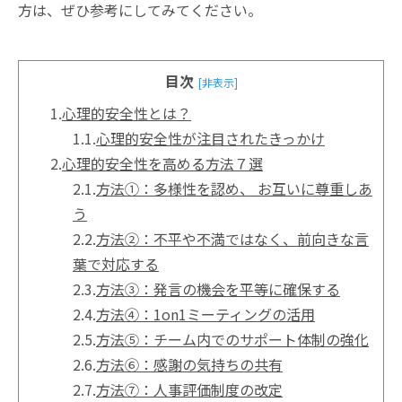
方は、ぜひ参考にしてみてください。
目次
[非表示]
1.
心理的安全性とは？
1.1.
心理的安全性が注目されたきっかけ
2.
心理的安全性を高める方法７選
2.1.
方法①：多様性を認め、 お互いに尊重しあ
う
2.2.
方法②：不平や不満ではなく、前向きな言
葉で対応する
2.3.
方法③：発言の機会を平等に確保する
2.4.
方法④：1on1ミーティングの活用
2.5.
方法⑤：チーム内でのサポート体制の強化
2.6.
方法⑥：感謝の気持ちの共有
2.7.
方法⑦：人事評価制度の改定