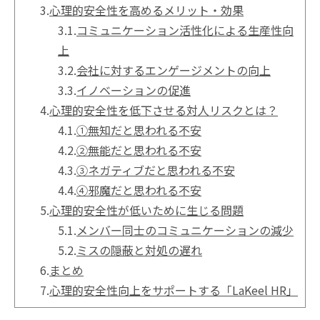
3.
心理的安全性を高めるメリット・効果
3.1.
コミュニケーション活性化による生産性向
上
3.2.
会社に対するエンゲージメントの向上
3.3.
イノベーションの促進
4.
心理的安全性を低下させる対人リスクとは？
4.1.
①無知だと思われる不安
4.2.
②無能だと思われる不安
4.3.
③ネガティブだと思われる不安
4.4.
④邪魔だと思われる不安
5.
心理的安全性が低いために生じる問題
5.1.
メンバー同士のコミュニケーションの減少
5.2.
ミスの隠蔽と対処の遅れ
6.
まとめ
7.
心理的安全性向上をサポートする「LaKeel HR」